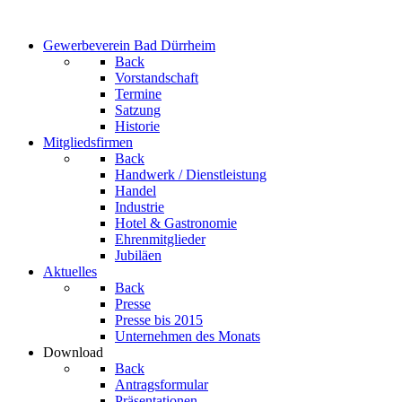
Gewerbeverein Bad Dürrheim
Back
Vorstandschaft
Termine
Satzung
Historie
Mitgliedsfirmen
Back
Handwerk / Dienstleistung
Handel
Industrie
Hotel & Gastronomie
Ehrenmitglieder
Jubiläen
Aktuelles
Back
Presse
Presse bis 2015
Unternehmen des Monats
Download
Back
Antragsformular
Präsentationen